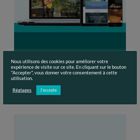
Nous utilisons des cookies pour améliorer votre
Aventure Web en pleine nature
expérience de visite sur ce site. En cliquant sur le bouton
Thèmes des actualitésConnexion API (1) Emailing (1)
"Accepter", vous donner votre consentement à cette
Flyers (1) Photographie (1) Site immobilier (1) Site
utilisation.
multilingue (1) Site responsive (4) Site tourisme (1) Site
Réglages
J'accepte
vitrine (2) Le Domaine de Palogne est un pôle touristique
situé en Province de Liège. Il propose...