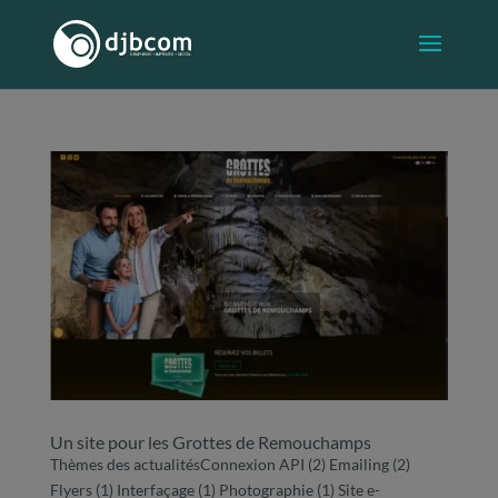
Un site pour les Grottes de Remouchamps
Thèmes des actualitésConnexion API (2) Emailing (2)
Flyers (1) Interfaçage (1) Photographie (1) Site e-