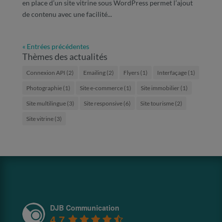
en place d’un site vitrine sous WordPress permet l’ajout
de contenu avec une facilité...
« Entrées précédentes
Thèmes des actualités
Connexion API
(2)
Emailing
(2)
Flyers
(1)
Interfaçage
(1)
Photographie
(1)
Site e-commerce
(1)
Site immobilier
(1)
Site multilingue
(3)
Site responsive
(6)
Site tourisme
(2)
Site vitrine
(3)
DJB Communication
4.7