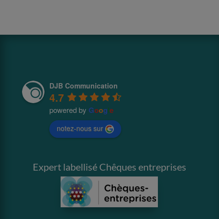
DJB Communication
4.7
powered by
G
o
o
g
l
e
notez-nous sur
Expert labellisé Chêques entreprises