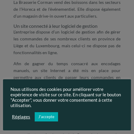
La Brasserie Corman vend des boissons dans les secteurs
de l’Horeca et de l’événementiel. Elle dispose également
d’un magasin drive-in ouvert aux particuliers.
Un site connecté à leur logiciel de gestion
L’entreprise dispose d’un logiciel de gestion afin de gérer
les commandes de ses nombreux clients en province de
Liège et du Luxembourg, mais celui-ci ne dispose pas de
fonctionnalités en ligne.
Afin de gagner du temps consacré aux encodages
manuels, un site Internet a été mis en place pour
permettre aux clients de passer leurs commandes en
ligne. Les produits et commandes sont synchronisées avec
Nous utilisons des cookies pour améliorer votre
le logiciel existant.
expérience de visite sur ce site. En cliquant sur le bouton
"Accepter", vous donner votre consentement à cette
Ce gain de temps au sein de l’entreprise n’est pas le seul
utilisation.
avantage de la solution mise en place. Le nouveau site
Internet permet:
Réglages
J'accepte
aux particuliers de commander via un click and collect;