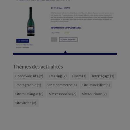
Thèmes des actualités
Connexion API
(2)
Emailing
(2)
Flyers
(1)
Interfaçage
(1)
Photographie
(1)
Site e-commerce
(1)
Site immobilier
(1)
Site multilingue
(3)
Site responsive
(6)
Site tourisme
(2)
Site vitrine
(3)