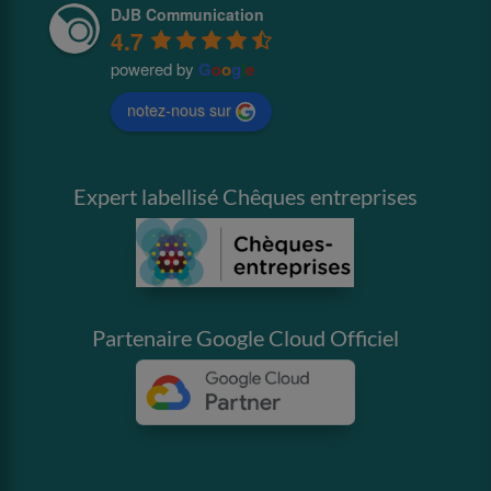
DJB Communication
4.7
powered by
G
o
o
g
l
e
notez-nous sur
Expert labellisé Chêques entreprises
Partenaire Google Cloud Officiel