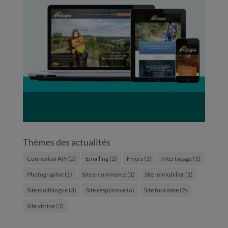
Thèmes des actualités
Connexion API
(2)
Emailing
(2)
Flyers
(1)
Interfaçage
(1)
Photographie
(1)
Site e-commerce
(1)
Site immobilier
(1)
Site multilingue
(3)
Site responsive
(6)
Site tourisme
(2)
Site vitrine
(3)