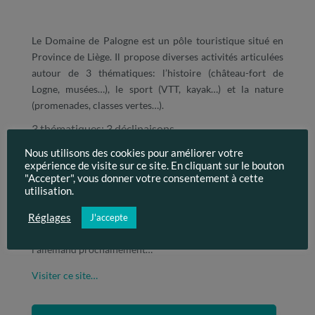
Le Domaine de Palogne est un pôle touristique situé en
Province de Liège. Il propose diverses activités articulées
autour de 3 thématiques: l’histoire (château-fort de
Logne, musées…), le sport (VTT, kayak…) et la nature
(promenades, classes vertes…).
3 thématiques: 3 déclinaisons
Afin de permettre aux 3 thématiques de ressortir
Nous utilisons des cookies pour améliorer votre
clairement, le site a été décliné dans 3 jeux de couleur:
expérience de visite sur ce site. En cliquant sur le bouton
l’orange pour l’histoire, le bleu pour le sport et le vert
"Accepter", vous donner votre consentement à cette
pour la nature.
utilisation.
Ce site Internet touristique, actuellement publié en 2
Réglages
J'accepte
langues (FR/NL), devrait se voir ajouter l’anglais et
l’allemand prochainement…
Visiter ce site…